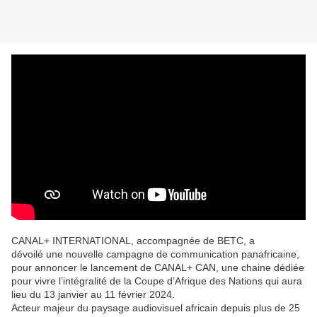
CANAL+ INTERNATIONAL, accompagnée de BETC, a
dévoilé une nouvelle campagne de communication panafricaine,
pour annoncer le lancement de CANAL+ CAN, une chaine dédiée
pour vivre l’intégralité de la Coupe d’Afrique des Nations qui aura
lieu du 13 janvier au 11 février 2024.
Acteur majeur du paysage audiovisuel africain depuis plus de 25