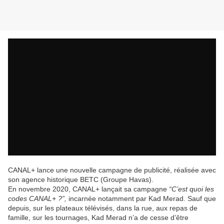
CANAL+ lance une nouvelle campagne de publicité, réalisée avec
son agence historique BETC (Groupe Havas).
En novembre 2020, CANAL+ lançait sa campagne
“C’est quoi les
codes CANAL+ ?”,
incarnée notamment par Kad Merad. Sauf que
depuis, sur les plateaux télévisés, dans la rue, aux repas de
famille, sur les tournages, Kad Merad n’a de cesse d’être