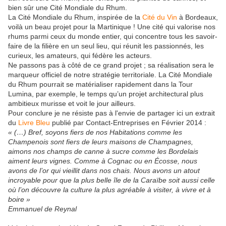
bien sûr une Cité Mondiale du Rhum.
La Cité Mondiale du Rhum, inspirée de la
Cité du Vin
à Bordeaux,
voilà un beau projet pour la Martinique ! Une cité qui valorise nos
rhums parmi ceux du monde entier, qui concentre tous les savoir-
faire de la filière en un seul lieu, qui réunit les passionnés, les
curieux, les amateurs, qui fédère les acteurs.
Ne passons pas à côté de ce grand projet ; sa réalisation sera le
marqueur officiel de notre stratégie territoriale. La Cité Mondiale
du Rhum pourrait se matérialiser rapidement dans la Tour
Lumina, par exemple, le temps qu’un projet architectural plus
ambitieux murisse et voit le jour ailleurs.
Pour conclure je ne résiste pas à l'envie de partager ici un extrait
du
Livre Bleu
publié par Contact-Entreprises en Février 2014 :
« (…) Bref, soyons fiers de nos Habitations comme les
Champenois sont fiers de leurs maisons de Champagnes,
aimons nos champs de canne à sucre comme les Bordelais
aiment leurs vignes. Comme à Cognac ou en Écosse, nous
avons de l’or qui vieillit dans nos chais. Nous avons un atout
incroyable pour que la plus belle île de la Caraïbe soit aussi celle
où l’on découvre la culture la plus agréable à visiter, à vivre et à
boire »
Emmanuel de Reynal