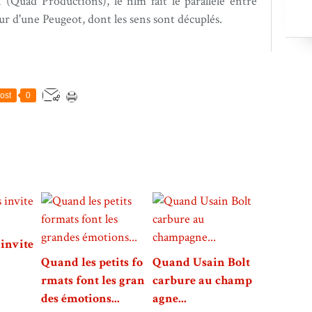
(Quad Productions), le film fait le parallèle entre
eur d'une Peugeot, dont les sens sont décuplés.
ost
0
invite
Quand les petits fo
Quand Usain Bolt
rmats font les gran
carbure au champ
des émotions...
agne...