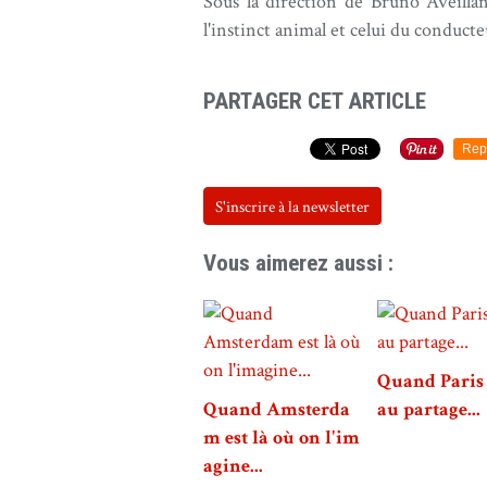
Sous la direction de Bruno Aveillan 
l'instinct animal et celui du conduct
PARTAGER CET ARTICLE
Rep
S'inscrire à la newsletter
Vous aimerez aussi :
Quand Paris 
Quand Amsterda
au partage...
m est là où on l'im
agine...