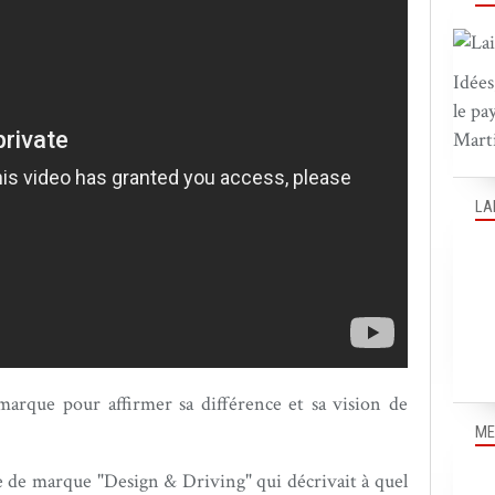
Idées
le pa
Marti
LA
arque pour affirmer sa différence et sa vision de
ME
e de marque "Design & Driving" qui décrivait à quel