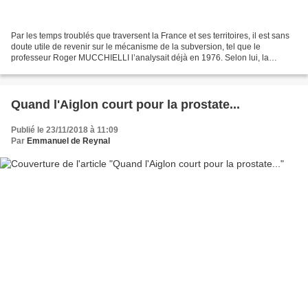
Par les temps troublés que traversent la France et ses territoires, il est sans
doute utile de revenir sur le mécanisme de la subversion, tel que le
professeur Roger MUCCHIELLI l’analysait déjà en 1976. Selon lui, la
subversion est l’ensemble des moyens...
Quand l'Aiglon court pour la prostate...
Publié le 23/11/2018 à 11:09
Par
Emmanuel de Reynal