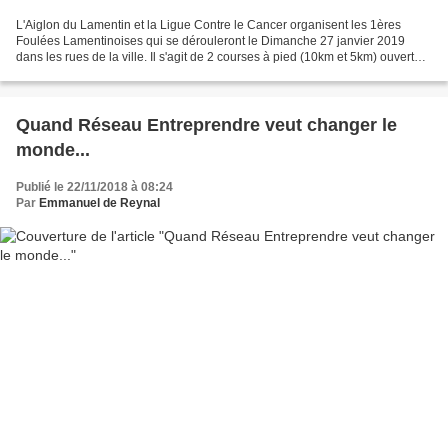
L'Aiglon du Lamentin et la Ligue Contre le Cancer organisent les 1ères
Foulées Lamentinoises qui se dérouleront le Dimanche 27 janvier 2019
dans les rues de la ville. Il s'agit de 2 courses à pied (10km et 5km) ouvertes
à tous, au profit de la lutte contre...
Quand Réseau Entreprendre veut changer le
monde...
Publié le 22/11/2018 à 08:24
Par
Emmanuel de Reynal