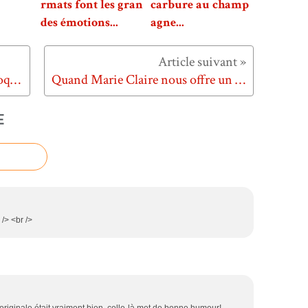
rmats font les gran
carbure au champ
des émotions...
agne...
Quand Burger King est bon à croquer...
Quand Marie Claire nous offre un strip tease...
E
 /> <br />