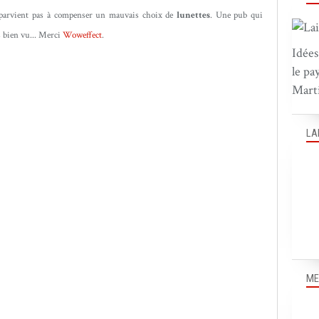
parvient pas à compenser un mauvais choix de
lunettes
. Une pub qui
s bien vu... Merci
Woweffect
.
Idées
le pa
Marti
LA
ME