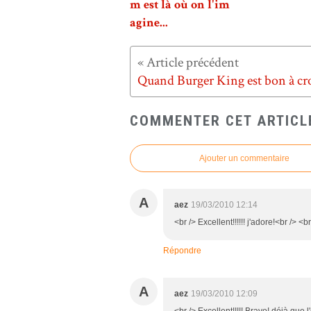
m est là où on l'im
agine...
COMMENTER CET ARTICL
Ajouter un commentaire
A
aez
19/03/2010 12:14
<br /> Excellent!!!!!! j'adore!<br /> <br
Répondre
A
aez
19/03/2010 12:09