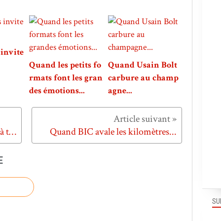
invite
Quand les petits fo
Quand Usain Bolt
rmats font les gran
carbure au champ
des émotions...
agne...
Quand les cheveux Biolink sont à tomber...
Quand BIC avale les kilomètres...
E
SU