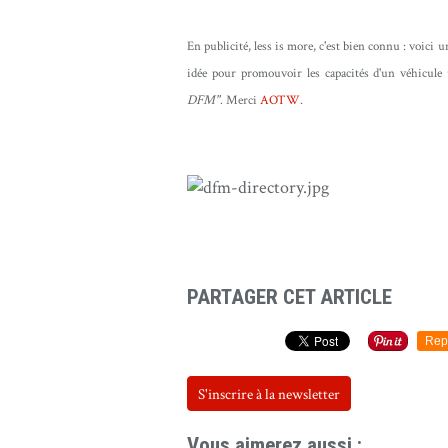
En publicité, less is more, c'est bien connu : voici 
idée pour promouvoir les capacités d'un véhicule 
DFM"
. Merci
AOTW
.
DFM
PARTAGER CET ARTICLE
Rep
S'inscrire à la newsletter
Vous aimerez aussi :