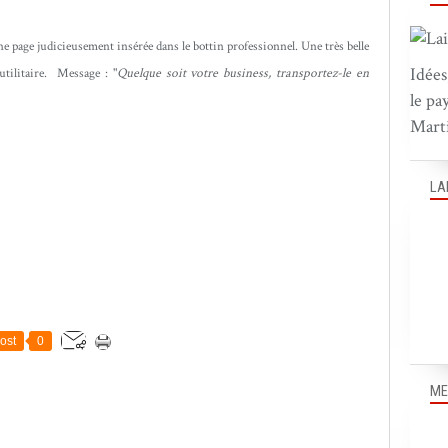
une page judicieusement insérée dans le bottin professionnel. Une très belle
Idées
utilitaire. Message : "
Quelque soit votre business, transportez-le en
le pa
Marti
LA
ost
0
ME