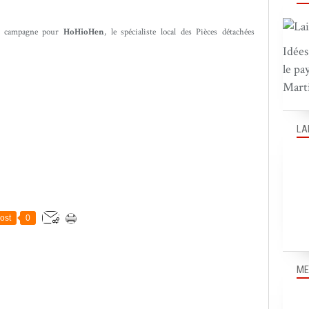
te campagne pour
HoHioHen
, le spécialiste local des Pièces détachées
Idées
le pa
Marti
LA
ost
0
ME