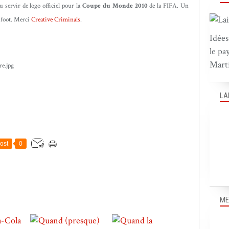
 servir de logo officiel pour la
Coupe du Monde 2010
de la FIFA. Un
 foot. Merci
Creative Criminals
.
Idées
le pa
Marti
LA
ost
0
ME