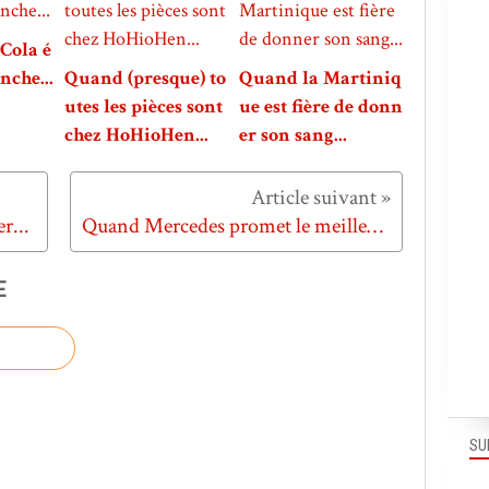
Cola é
nche...
Quand (presque) to
Quand la Martiniq
utes les pièces sont
ue est fière de donn
chez HoHioHen...
er son sang...
r...
Quand Mercedes promet le meilleur...
E
SU