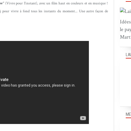
ow"
(Vivre pour l'instant), avec un film haut en couleurs et en musique !
 pour vivre à fond tous les instants du moment... Une autre façon de
Idées
le pa
Marti
LA
ME