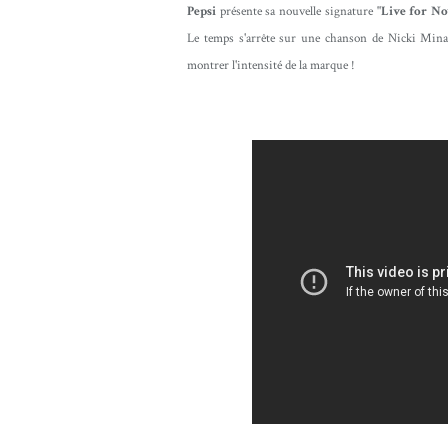
Pepsi
présente sa nouvelle signature
"Live for N
Le temps s'arrête sur une chanson de
Nicki Minaj
montrer l'intensité de la marque !