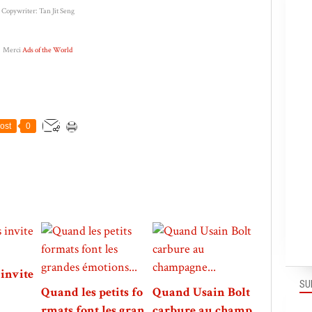
Copywriter: Tan Jit Seng
Merci
Ads of the World
ost
0
invite
SU
Quand les petits fo
Quand Usain Bolt
rmats font les gran
carbure au champ