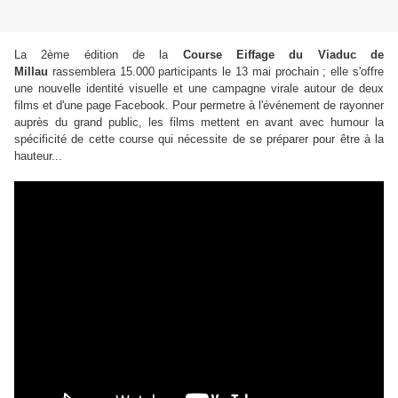
La 2ème édition de la
Course Eiffage du Viaduc de
Millau
rassemblera 15.000 participants le
13 mai prochain ; elle s'offre
une nouvelle identité visuelle et une campagne virale autour de deux
films et d'une page Facebook. Pour permetre à l'événement de rayonner
auprès du grand public, les films mettent en avant avec humour la
spécificité de cette course qui nécessite de se préparer pour être à la
hauteur...