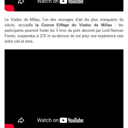
Le Viaduc de Millau, l’un des ouvrages d’art les plus marquants du
siècle, accueille
la Course Eiffage du Viaduc de Millau
: les
participants pourront fouler les 5 kms du pont dessiné par Lord Norman
Foster, suspendus à 270 m au-dessus du sol pour une expérience rare
entre ciel et terre.