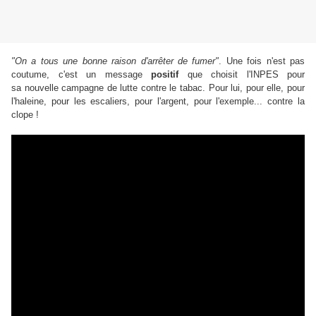
"On a tous une bonne raison d'arrêter de fumer"
. Une fois n'est pas
coutume, c'est un message
positif
que choisit l'INPES pour
sa nouvelle campagne de lutte contre le tabac. Pour lui, pour elle, pour
l'haleine, pour les escaliers, pour l'argent, pour l'exemple... contre la
clope !