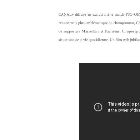
CANAL+ diffuse en exclusivité le match PSG-OM le 
rencontre la plus emblématique du championnat, C
de supporters Marseillais et Parisiens. Chaque gr
situations de la vie quotidienne. Un film web jubilato