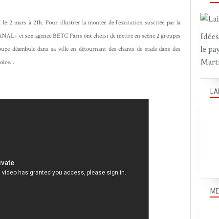
2 mars à 21h. Pour illustrer la montée de l'excitation suscitée par la
Idées
ANAL+ et son agence BETC Paris ont choisi de mettre en scène 2 groupes
le pa
oupe déambule dans sa ville en détournant des chants de stade dans des
Marti
ire...
LA
ME