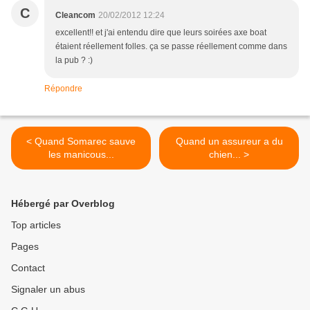
C
Cleancom
20/02/2012 12:24
excellent!! et j'ai entendu dire que leurs soirées axe boat
étaient réellement folles. ça se passe réellement comme dans
la pub ? :)
Répondre
< Quand Somarec sauve
Quand un assureur a du
les manicous...
chien... >
Hébergé par Overblog
Top articles
Pages
Contact
Signaler un abus