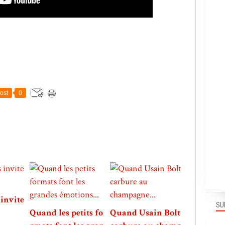
ost
0
invite
SU
Quand les petits fo
Quand Usain Bolt