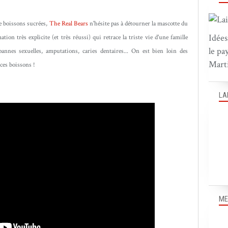
e boissons sucrées,
The Real Bears
n'hésite pas à détourner la mascotte du
Idées
ion très explicite (et très réussi) qui retrace la triste vie d'une famille
le pa
 pannes sexuelles, amputations, caries dentaires... On est bien loin des
Marti
 ces boissons !
LA
ME