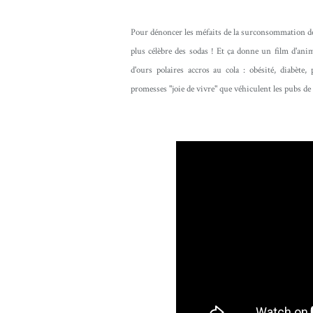
Pour dénoncer les méfaits de la surconsommation d
plus célèbre des sodas ! Et ça donne un film d'animat
d'ours polaires accros au cola : obésité, diabète,
promesses "joie de vivre" que véhiculent les pubs de