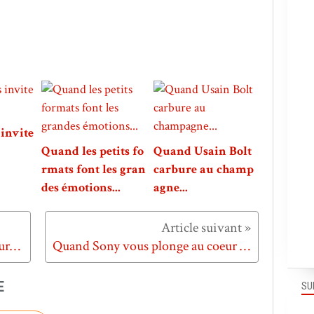
invite
Quand les petits fo
Quand Usain Bolt
rmats font les gran
carbure au champ
des émotions...
agne...
Quand on fait disparaître les tueurs de phoques avec des centimes...
Quand Sony vous plonge au coeur de l'action...
E
SU