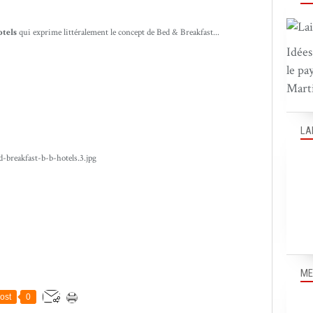
tels
qui exprime littéralement le concept de Bed & Breakfast...
Idées
le pa
Marti
LA
ME
ost
0