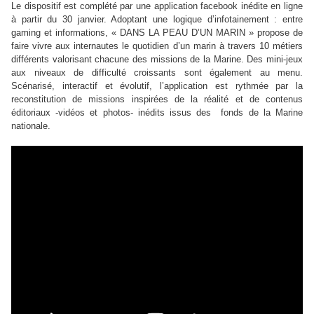
Le dispositif est complété par une application facebook inédite en ligne
à partir du 30 janvier. Adoptant une logique d’infotainement : entre
gaming et informations, « DANS LA PEAU D’UN MARIN » propose de
faire vivre aux internautes le quotidien d’un marin à travers 10 métiers
différents valorisant chacune des missions de la Marine. Des mini-jeux
aux niveaux de difficulté croissants sont également au menu.
Scénarisé, interactif et évolutif, l’application est rythmée par la
reconstitution de missions inspirées de la réalité et de contenus
éditoriaux -vidéos et photos- inédits issus des fonds de la Marine
nationale.