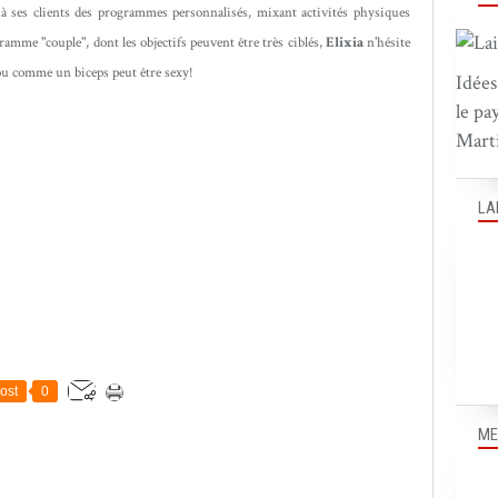
à ses clients des programmes personnalisés, mixant activités physiques
amme "couple", dont les objectifs peuvent être très ciblés,
Elixia
n'hésite
 fou comme un biceps peut être sexy!
Idées
le pa
Marti
LA
ost
0
ME