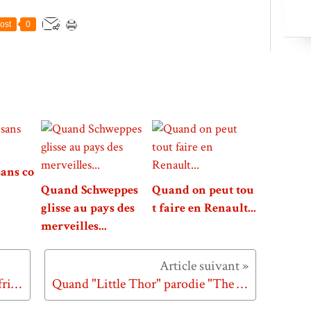
ost
0
sans co
Quand Schweppes
Quand on peut tou
glisse au pays des
t faire en Renault...
merveilles...
Quand les termites dévorent les frites...
Quand "Little Thor" parodie "The Force"...