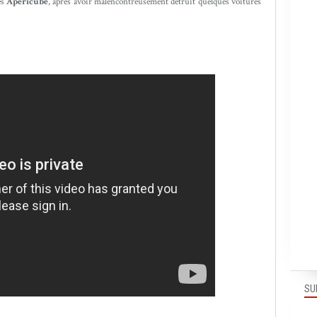
es
Apéricube
, après avoir malencontreusement détruit quelques voitures
SU