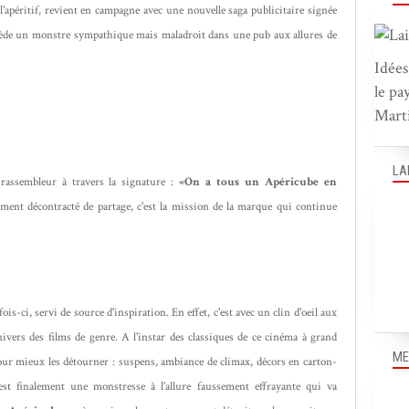
'apéritif, revient en campagne avec une nouvelle saga publicitaire signée
cède un monstre sympathique mais maladroit dans une pub aux allures de
Idées
le pa
Marti
LA
 rassembleur à travers la signature :
«On a tous un Apéricube en
ent décontracté de partage, c'est la mission de la marque qui continue
fois-ci, servi de source d'inspiration. En effet, c'est avec un clin d'oeil aux
vers des films de genre. A l'instar des classiques de ce cinéma à grand
ME
pour mieux les détourner : suspens, ambiance de climax, décors en carton-
C'est finalement une monstresse à l'allure faussement effrayante qui va