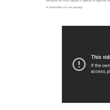
retrouver ses trois copines à l'apéritif et déguster d
et immeubles sur son passage.