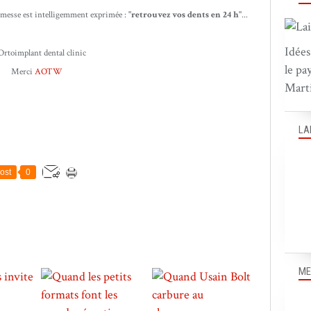
romesse est intelligemment exprimée :
"retrouvez vos dents en 24 h"
...
Idées
le pa
Merci
AOTW
Marti
LA
ost
0
ME