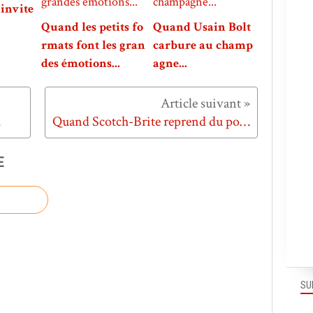
invite
Quand les petits fo
Quand Usain Bolt
rmats font les gran
carbure au champ
des émotions...
agne...
.
Quand Scotch-Brite reprend du poil de la bête...
E
SU