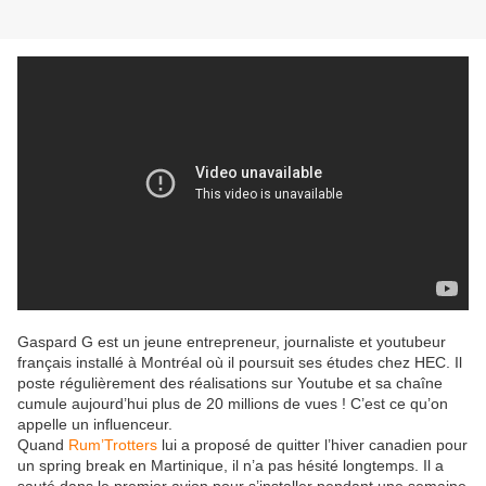
Gaspard G est un jeune entrepreneur, journaliste et youtubeur
français installé à Montréal où il poursuit ses études chez HEC. Il
poste régulièrement des réalisations sur Youtube et sa chaîne
cumule aujourd’hui plus de 20 millions de vues ! C’est ce qu’on
appelle un influenceur.
Quand
Rum’Trotters
lui a proposé de quitter l’hiver canadien pour
un spring break en Martinique, il n’a pas hésité longtemps. Il a