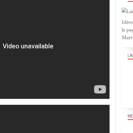
Idées
le pa
Marti
LA
ME