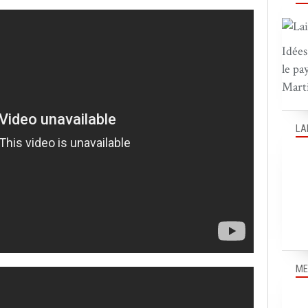
Idées
le pa
Marti
LA
ME