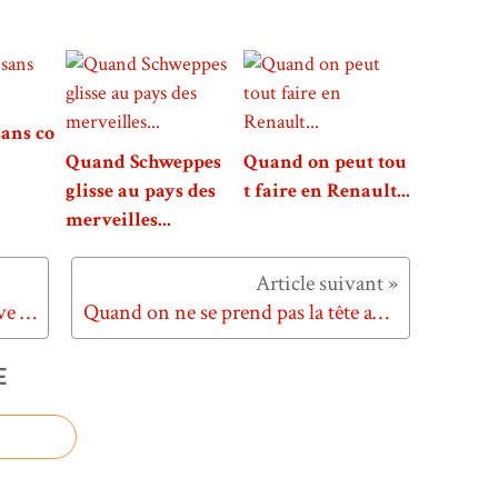
sans co
Quand Schweppes
Quand on peut tou
glisse au pays des
t faire en Renault...
merveilles...
Quand Orange lance le débat Love N' Play...
Quand on ne se prend pas la tête avec EKIP...
E