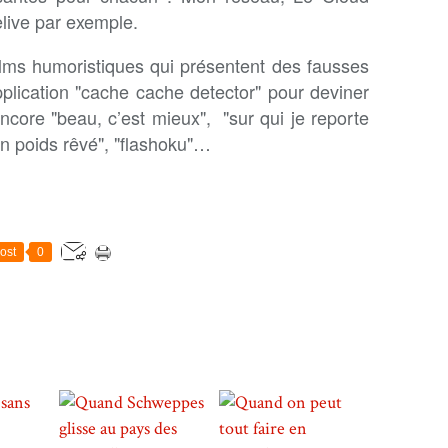
live par exemple.
ilms humoristiques qui présentent des fausses
pplication "cache cache detector" pour deviner
ncore "beau, c’est mieux", "sur qui je reporte
n poids rêvé", "flashoku"…
ost
0