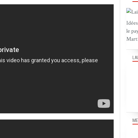
Idées
le pa
Marti
LA
ME