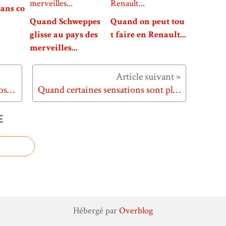
sans co
Quand Schweppes
Quand on peut tou
glisse au pays des
t faire en Renault...
merveilles...
Quand LU ouvre le champ des possibles...
Quand certaines sensations sont plus fortes que d'autres...
E
Hébergé par
Overblog