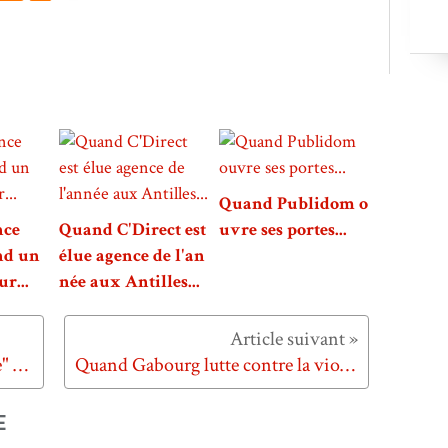
Quand Publidom o
nce
Quand C'Direct est
uvre ses portes...
nd un
élue agence de l'an
r...
née aux Antilles...
Quand Centre-Auto nous "affole" avec son lip dub...
Quand Gabourg lutte contre la violence envers les femmes...
E