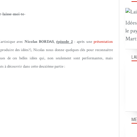
Idées
le pa
Marti
artinique avec
Nicolas BORDAS
,
épisode 2
: après une
présentation
roduire des idées?), Nicolas nous donne quelques clés pour reconnaître
LA
iques de ces belles idées qui, non seulement sont performantes, mais
s à découvrir dans cette deuxième partie :
ME