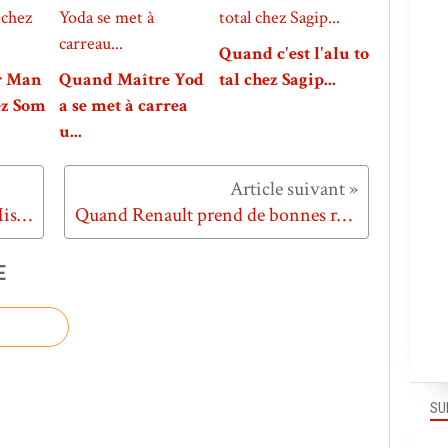
Quand c'est l'alu to
r Man
Quand Maître Yod
tal chez Sagip...
ez Som
a se met à carrea
u...
Quand il faut sauver Internet : Mission 404 !
Quand Renault prend de bonnes résolutions...
E
SU