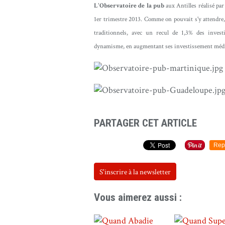
L'Observatoire de la pub
aux Antilles réalisé pa
1er trimestre 2013. Comme on pouvait s'y attendre,
traditionnels, avec un recul de 1,3% des investi
dynamisme, en augmentant ses investissement média 
PARTAGER CET ARTICLE
Rep
S'inscrire à la newsletter
Vous aimerez aussi :