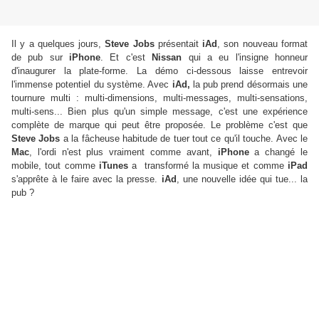
Il y a quelques jours,
Steve Jobs
présentait
iAd
, son nouveau format
de pub sur
iPhone
. Et c'est
Nissan
qui a eu l'insigne honneur
d'inaugurer la plate-forme. La démo ci-dessous laisse entrevoir
l'immense potentiel du système. Avec
iAd,
la pub prend désormais une
tournure multi : multi-dimensions, multi-messages, multi-sensations,
multi-sens... Bien plus qu'un simple message, c'est une expérience
complète de marque qui peut être proposée. Le problème c'est que
Steve Jobs
a la fâcheuse habitude de tuer tout ce qu'il touche. Avec le
Mac
, l'ordi n'est plus vraiment comme avant,
iPhone
a changé le
mobile, tout comme
iTunes
a transformé la musique et comme
iPad
s'apprête à le faire avec la presse.
iAd
, une nouvelle idée qui tue... la
pub ?