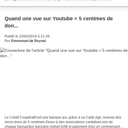
extraterrestres à l'approche de notre pauvre...
Quand une vue sur Youtube = 5 centimes de
don...
Publié le 22/02/2010 à 21:36
Par
Emmanuel de Reynal
Le Crédit Coopératif est une banque qui, grâce à sa Carte Agir, reverse des
micro-dons de 5 centimes d'euro à des associations caritatives lors de
chaque transaction bancaire (retrait DAB et paiement chez un commerçant).