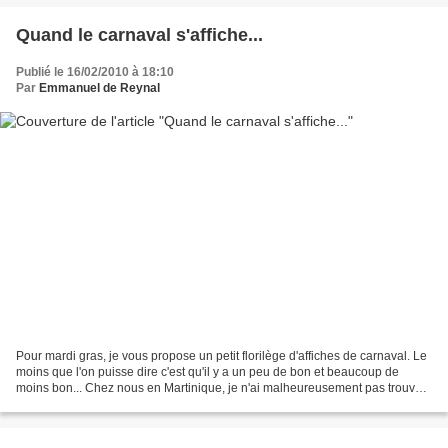
Quand le carnaval s'affiche...
Publié le 16/02/2010 à 18:10
Par
Emmanuel de Reynal
Pour mardi gras, je vous propose un petit florilège d'affiches de carnaval. Le
moins que l'on puisse dire c'est qu'il y a un peu de bon et beaucoup de
moins bon... Chez nous en Martinique, je n'ai malheureusement pas trouvé
grand-chose. En dehors de l'affiche...