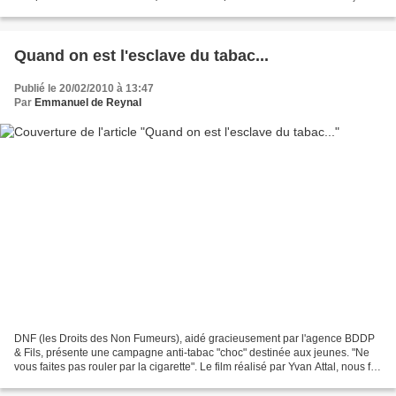
Et cette année, les détenteurs...
Quand on est l'esclave du tabac...
Publié le 20/02/2010 à 13:47
Par
Emmanuel de Reynal
DNF (les Droits des Non Fumeurs), aidé gracieusement par l'agence BDDP
& Fils, présente une campagne anti-tabac "choc" destinée aux jeunes. "Ne
vous faites pas rouler par la cigarette". Le film réalisé par Yvan Attal, nous fait
prendre conscience des...