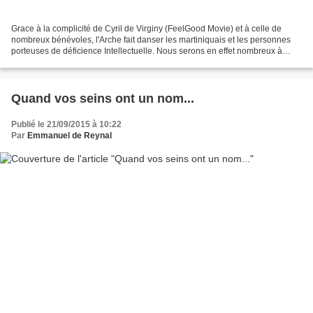
Grace à la complicité de Cyril de Virginy (FeelGood Movie) et à celle de
nombreux bénévoles, l'Arche fait danser les martiniquais et les personnes
porteuses de déficience Intellectuelle. Nous serons en effet nombreux à
courir le semi-marathon de Fort-de-France...
Quand vos seins ont un nom...
Publié le 21/09/2015 à 10:22
Par
Emmanuel de Reynal