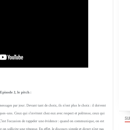
Episode 2, le pitch :
ssages par jour. Devant tant de choix, ils n'ont plus le choix : il doivent
ques-uns. Ceux qui s'invitent chez eux avec respect et politesse, ceux qui
SU
C'est l'occasion de rappeler une évidence : quand on communique, on est
nt on sollicite une réponse. En effet, le discours simple et direct n'est pas