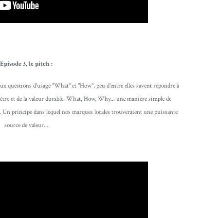
Episode 3, le pitch :
ux questions d'usage "What" et "How", peu d'entre elles savent répondre à
d'être et de la valeur durable. What, How, Why... une manière simple de
 Un principe dans lequel nos marques locales trouveraient une puissante
source de valeur...