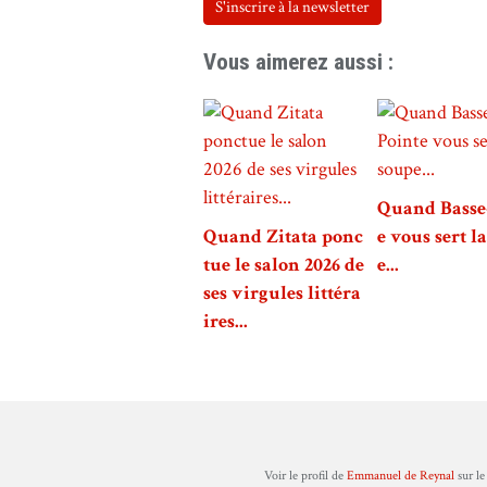
S'inscrire à la newsletter
Vous aimerez aussi :
Quand Basse
Quand Zitata ponc
e vous sert l
tue le salon 2026 de
e...
ses virgules littéra
ires...
Voir le profil de
Emmanuel de Reynal
sur le