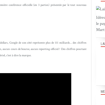
emière conférence officielle (en 3 parties) présentée par le tout nouveau
Idées
le pa
Marti
llars, Google de son côté représente plus de 111 milliards... des chiffres
LA
, aucun cours de bourse, aucun reporting officiel ! Des chiffres pourtant
riel, c'est à dire la marque.
ME