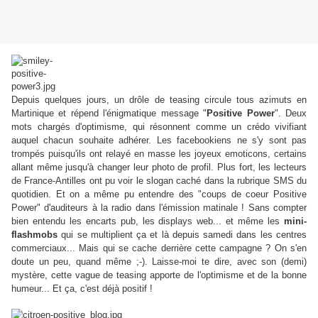
Depuis quelques jours, un drôle de teasing circule tous azimuts en
Martinique et répend l'énigmatique message "
Positive Power
". Deux
mots chargés d'optimisme, qui résonnent comme un crédo vivifiant
auquel chacun souhaite adhérer.
Les facebookiens ne s'y sont pas
trompés puisqu'ils ont relayé en masse les joyeux emoticons, certains
allant même jusqu'à changer leur photo de profil. Plus fort, les lecteurs
de France-Antilles ont pu voir le slogan caché dans la rubrique SMS du
quotidien. Et on a même pu entendre des "coups de coeur Positive
Power" d'auditeurs à la radio dans l'émission matinale ! Sans compter
bien entendu les encarts pub, les displays web... et même les
mini-
flashmobs
qui se multiplient ça et là depuis samedi dans les centres
commerciaux... Mais qui se cache derrière cette campagne ? On s'en
doute un peu, quand même ;-). Laisse-moi te dire, avec son (demi)
mystère, cette vague de teasing apporte de l'optimisme et de la bonne
humeur... Et ça, c'est déjà positif !