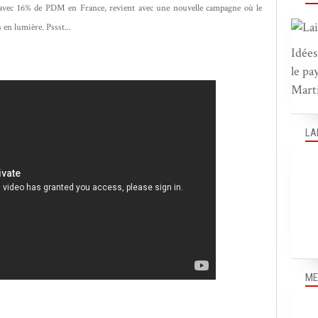
 avec 16% de PDM en France, revient avec une nouvelle campagne où le
s en lumière. Pssst...
Idées
le pa
Marti
LA
ME