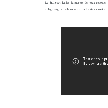
La Salvetat
, leader du marché des eaux gazeuses
village originel de la source et ses habitants sont mi