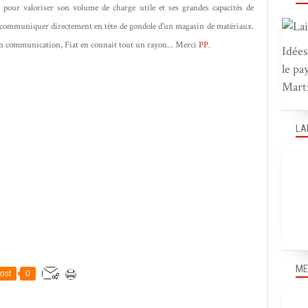
: pour valoriser son volume de charge utile et ses grandes capacités de
de communiquer directement en tête de gondole d'un magasin de matériaux.
en communication, Fiat en connait tout un rayon... Merci
PP
.
Idées
le pa
Marti
LA
ME
ost
0